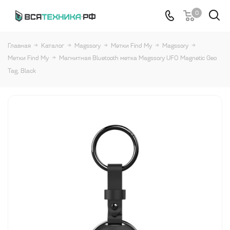
0
Главная
Каталог
Magssory
Метки Find My
Magssory
Метки Find My
Магнитная Bluetooth метка Magssory UFO Magnetic Geo
Tag, Black