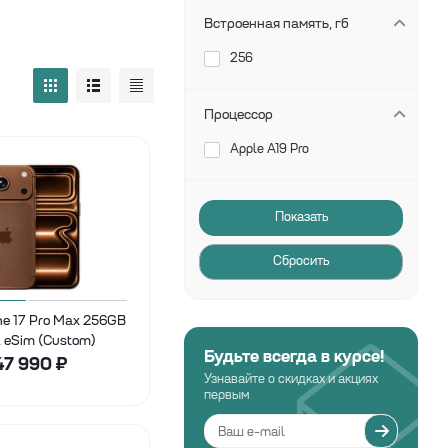
Встроенная память, гб
256
Процессор
Apple A19 Pro
Сбросить
ne 17 Pro Max 256GB
, eSim (Custom)
Будьте всегда в курсе!
47 990
₽
Узнавайте о скидках и акциях
первым