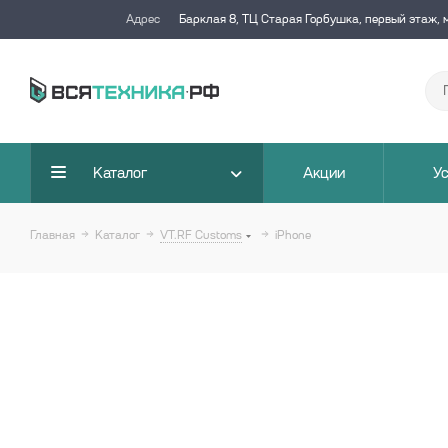
Адрес
Барклая 8, ТЦ Старая Горбушка, первый этаж, 
Каталог
Акции
Ус
Главная
Каталог
VT.RF Customs
iPhone