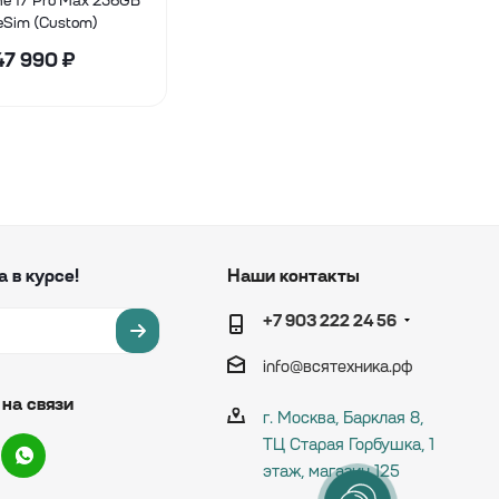
ne 17 Pro Max 256GB
eSim (Custom)
47 990
₽
а в курсе!
Наши контакты
+7 903 222 24 56
info@вcятехника.рф
на связи
г. Москва, Барклая 8,
ТЦ Старая Горбушка, 1
этаж, магазин 125