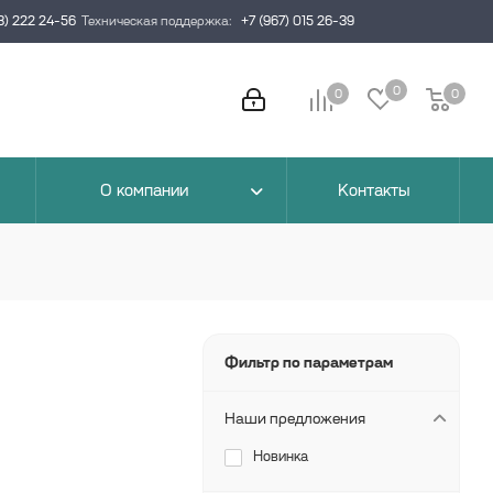
3) 222 24-56
Техническая поддержка:
+7 (967) 015 26-39
0
0
0
0
О компании
Контакты
Фильтр по параметрам
Наши предложения
Новинка