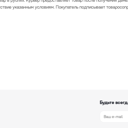
вар в рублях. Курьер предоставляет товар после получения дене
тствие указанным условиям. Покупатель подписывает товаросо
Будьте всегд