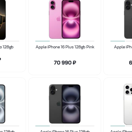
ro 128gb
Apple iPhone 16 Plus 128gb Pink
Apple iPh
₽
70 990
₽
6
us 128gb
Apple iPhone 16 Plus 128gb
Apple iPhon