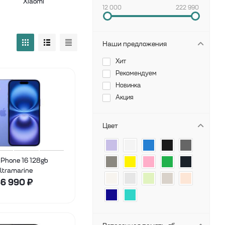
Xiaomi
Samsung
12 000
222 990
Наши предложения
Хит
Рекомендуем
Новинка
Акция
Цвет
iPhone 16 128gb
ltramarine
6 990
₽