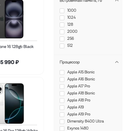
Встроенная память, гб
1000
1024
128
2000
256
512
one 16 128gb Black
5 990
₽
Процессор
Apple A15 Bionic
Apple A16 Bionic
Apple A17 Pro
Apple A18 Bionic
Apple A18 Pro
Apple A19
Apple A19 Pro
Dimensity 8400 Ultra
Exynos 1480
e 16 Pro 128gb White