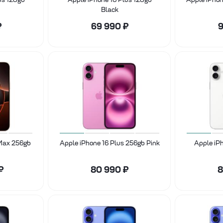
Black
₽
69 990
₽
9
 Max 256gb
Apple iPhone 16 Plus 256gb Pink
Apple iP
₽
80 990
₽
8