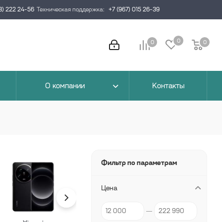
3) 222 24-56
Техническая поддержка:
+7 (967) 015 26-39
0
0
0
0
О компании
Контакты
Фильтр по параметрам
Цена