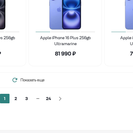
us 256gb
Apple iPhone 16 Plus 256gb
Apple 
Ultramarine
U
₽
81 990
₽
7
Показать еще
1
2
3
24