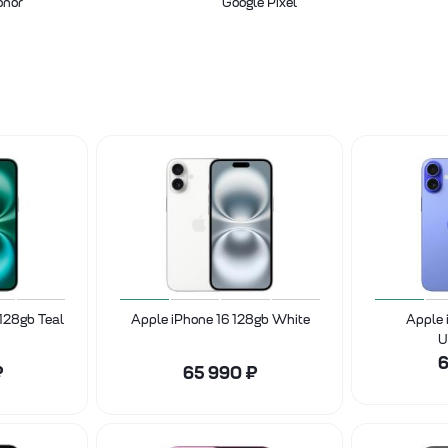
onor
Google Pixel
 128gb Teal
Apple iPhone 16 128gb White
Apple 
U
6
₽
65 990
₽