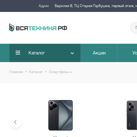
Адрес
Барклая 8, ТЦ Старая Горбушка, первый этаж, 
Каталог
Акции
Ус
Главная
Каталог
Смартфоны